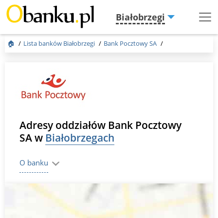
Białobrzegi
Menu
Burger
🏠
Lista banków Białobrzegi
Bank Pocztowy SA
Adresy oddziałów Bank Pocztowy
SA w
Białobrzegach
O banku