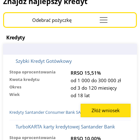
Znajdź najlepszy kredyt
Odebrać pożyczkę
Menu
Burger
Kredyty
Szybki Kredyt Gotówkowy
Stopa oprocentowania
RRSO 15,51%
Kwota kredytu
od 1 000 do 300 000 zł
Okres
od 3 do 120 miesięcy
Wiek
od 18 lat
Złóż wniosek
Kredyty Santander Consumer Bank SA
TurboKARTA karty kredytowej Santander Bank
Stopa oprocentowania
RRSO 10,00%