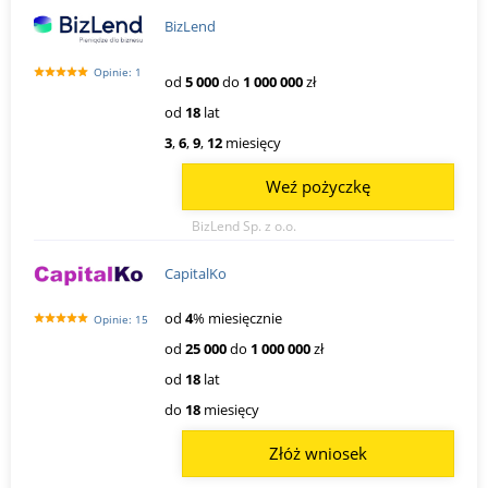
BizLend
Opinie: 1
od
5 000
do
1 000 000
zł
od
18
lat
3
,
6
,
9
,
12
miesięcy
Weź pożyczkę
BizLend Sp. z o.o.
CapitalKo
od
4
% miesięcznie
Opinie: 15
od
25 000
do
1 000 000
zł
od
18
lat
do
18
miesięcy
Złóż wniosek