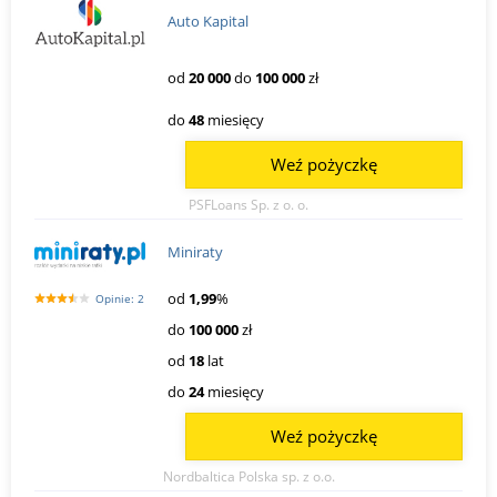
Auto Kapital
od
20 000
do
100 000
zł
do
48
miesięcy
Weź pożyczkę
PSFLoans Sp. z o. o.
Miniraty
od
1,99
%
Opinie: 2
do
100 000
zł
od
18
lat
do
24
miesięcy
Weź pożyczkę
Nordbaltica Polska sp. z o.o.