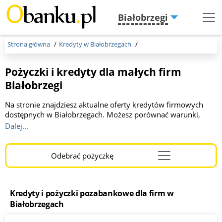
Białobrzegi
Menu
Burger
Strona główna
Kredyty w Białobrzegach
Pożyczki i kredyty dla małych firm
Białobrzegi
Na stronie znajdziesz aktualne oferty kredytów firmowych
dostępnych w Białobrzegach. Możesz porównać warunki,
kwoty oraz okresy spłaty oferowane przez różne banki. Kwota
Dalej...
do 1 000 000 zł, okres kredytowania od 2 do 36 miesięcy. To
idealne miejsce dla przedsiębiorców szukających korzystnego
finansowania. Wybierz optymalną dla Ciebie ofertę, kliknij link
Odebrać pożyczkę
Menu
i wypełnij wniosek online. Otrzymaj szybką a korzystną
Burger
decyzję!
Kredyty i pożyczki pozabankowe dla firm w
Białobrzegach