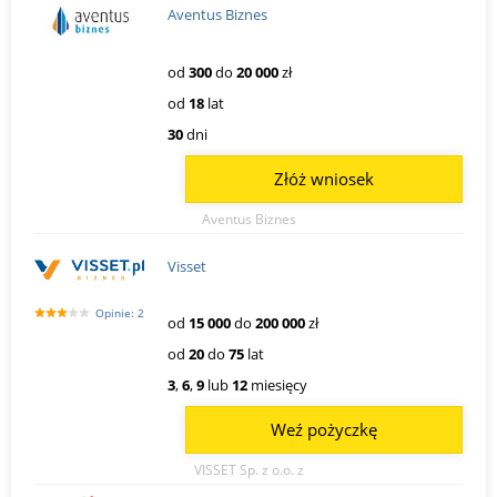
Aventus Biznes
od
300
do
20 000
zł
od
18
lat
30
dni
Złóż wniosek
Aventus Biznes
Visset
Opinie: 2
od
15 000
do
200 000
zł
od
20
do
75
lat
3
,
6
,
9
lub
12
miesięcy
Weź pożyczkę
VISSET Sp. z o.o. z