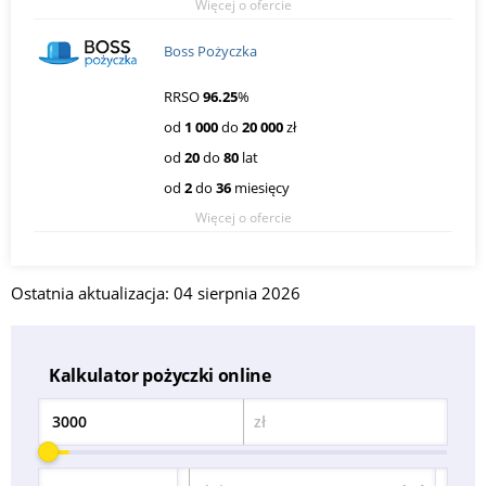
Więcej o ofercie
Boss Pożyczka
RRSO
96.25
%
od
1 000
do
20 000
zł
od
20
do
80
lat
od
2
do
36
miesięcy
Więcej o ofercie
Ostatnia aktualizacja: 04 sierpnia 2026
Kalkulator pożyczki online
zł
Kwota