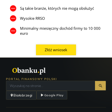
Są takie branże, których nie mogą obsłużyć
Wysokie RRSO
Minimalny miesięczny dochód firmy to 10 000
euro
Złóż wniosek
PORTAL FINANSOWY POLSKI
Białobrzegi
Google Play