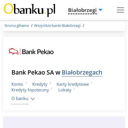
Białobrzegi
Menu
Burger
Strona główna
Wszystkie banki Białobrzegi
Bank Pekao SA w
Białobrzegach
1
2
1
Konto
Kredyty
Karty kredytowe
1
1
Kredyty hipoteczny
Lokaty
O banku