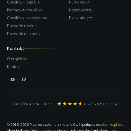
Chwilówki bez BIK
Kursy walut
Darmowe chwilówki
Kryptowaluty
Kalkulatory
Chwilówki w weekend
Pożyczki ratalne
Pożyczki na konto
Kontakt
O projekcie
Kontakt
OCEŃ NASZĄ STRONĘ:
4.5 Z 5 (691 GŁOS)
© 2016–2026 Przy korzystaniu z materiałów hiperłącze do
obanku.pl
jest
obowiązkowe. Treść strony nie stanowi rekomendacji ani oferty i ma