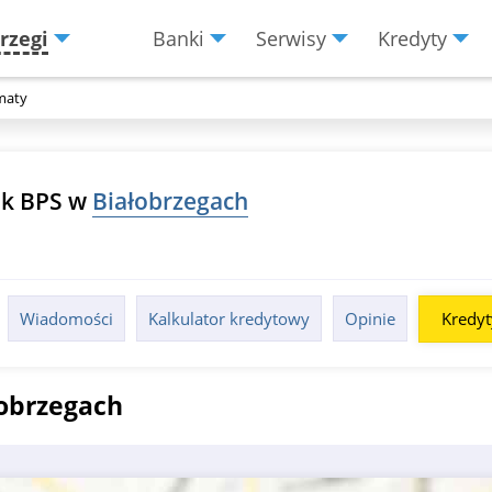
rzegi
Banki
Serwisy
Kredyty
Menu
Burger
maty
k BPS w
Białobrzegach
Wiadomości
Kalkulator kredytowy
Opinie
Kredyt
obrzegach