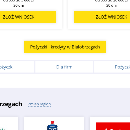
30 dni
30 dni
ZŁOŻ WNIOSEK
ZŁOŻ WNIOSEK
Pożyczki i kredyty w Białobrzegach
ożyczki
Dla firm
Pożyczk
rzegach
Zmień region