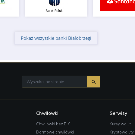
Pokaż wszystkie banki Białobrzegi
Chwilówki
Serwisy
e
Chwilówki bez BIK
Kursy walut
Darmowe chwilówki
Kryptowaluty