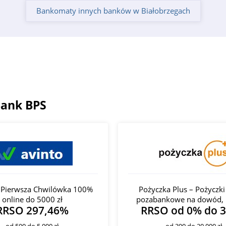
Bankomaty innych banków w Białobrzegach
Bank BPS
- Pierwsza Chwilówka 100%
Pożyczka Plus – Pożyczki
online do 5000 zł
pozabankowe na dowód, 
RRSO 297,46%
RRSO od 0% do 
od 500 do 5 000 zł
od 300 do 20 000 zł