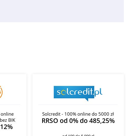
 online
Solcredit - 100% online do 5000 zł
RRSO od 0% do 485,25%
bez BIK
312%
od 100 do 5 000 zł