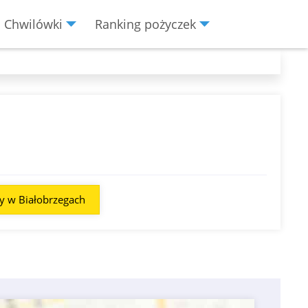
Chwilówki
Ranking pożyczek
y w Białobrzegach